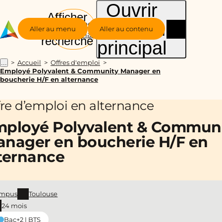
Ouvrir
Afficher
le menu
Groupe
la
Aller au menu
Aller au contenu
Alternance
recherche
principal
Accueil
Offres d'emploi
...
Employé Polyvalent & Community Manager en
boucherie H/F en alternance
fre d’emploi en alternance
ployé Polyvalent & Commun
nager en boucherie H/F en
ternance
mpus
Toulouse
24 mois
Bac+2 | BTS