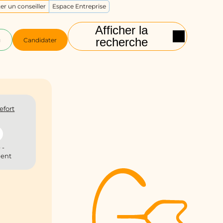
er un conseiller
Espace Entreprise
Afficher la
recherche
g
Candidater
efort
 -
ient