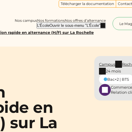
Télécharger la documentation
Contact
Nos campus
Nos formations
Nos offres d’alternance
Le Ma
L'École
Ouvrir le sous-menu "L'École"
ion rapide en alternance (H/F) sur La Rochelle
Campus
Roch
24 mois
Bac+2 | BTS
n
Commerce
Relation cl
pide en
) sur La