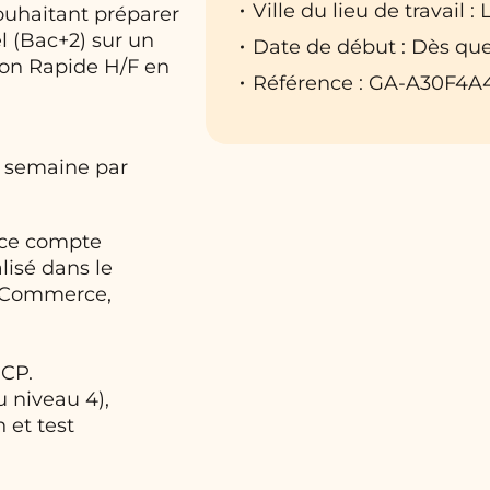
Ville du lieu de travail 
souhaitant préparer
(Bac+2) sur un
Date de début : Dès que
ion Rapide H/F en
Référence : GA-A30F4A
1 semaine par
nce compte
lisé dans le
s, Commerce,
NCP.
u niveau 4),
 et test