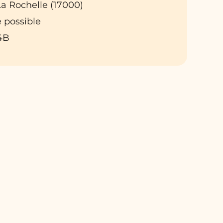
: La Rochelle (17000)
 possible
4B