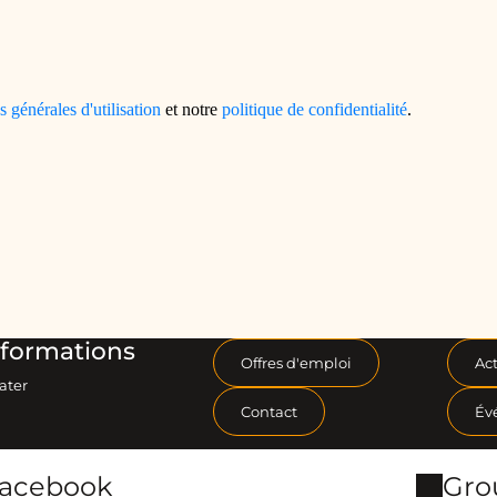
formations
Offres d'emploi
Act
ater
Contact
Év
Facebook
Gro