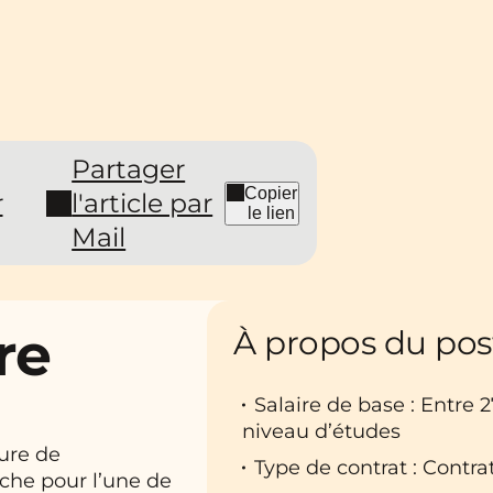
Partager
Copier
r
l'article par
le lien
Mail
re
À propos du pos
Salaire de base : Entre 
niveau d’études
ure de
Type de contrat : Contr
erche pour l’une de