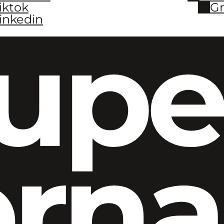
iktok
Gr
inkedin
upe
ern