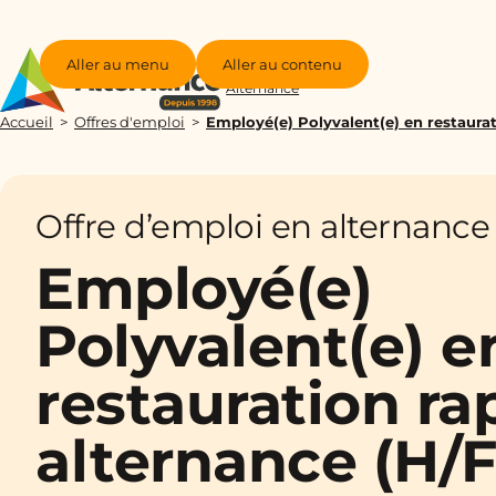
Aller au menu
Aller au contenu
Groupe
Alternance
Accueil
Offres d'emploi
Employé(e) Polyvalent(e) en restaurat
Offre d’emploi en alternance
Employé(e)
Polyvalent(e) e
restauration ra
alternance (H/F