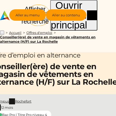
Ouvrir
Afficher
le menu
Groupe
la
Aller au menu
Aller au contenu
Alternance
recherche
principal
Accueil
Offres d'emploi
...
Conseiller(ère) de vente en magasin de vêtements en
alternance (H/F) sur La Rochelle
fre d’emploi en alternance
nseiller(ère) de vente en
gasin de vêtements en
ternance (H/F) sur La Rochell
mpus
Rochefort
12 mois
Bac Pro | Titre Pro niveau 4