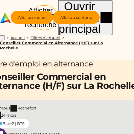
Ouvrir
Afficher
le menu
Groupe
la
Aller au menu
Aller au contenu
Alternance
recherche
principal
Accueil
Offres d'emploi
...
Conseiller Commercial en Alternance (H/F) sur La
Rochelle
fre d’emploi en alternance
nseiller Commercial en
ternance (H/F) sur La Rochell
mpus
Rochefort
24 mois
Bac+2 | BTS