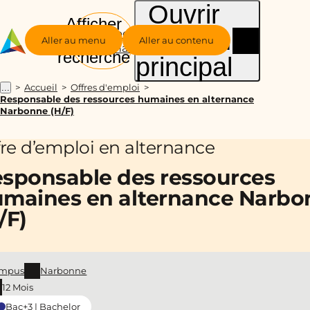
Ouvrir
Afficher
le menu
Groupe
la
Aller au menu
Aller au contenu
Alternance
recherche
principal
Accueil
Offres d'emploi
...
Responsable des ressources humaines en alternance
Narbonne (H/F)
fre d’emploi en alternance
sponsable des ressources
maines en alternance Narbo
/F)
mpus
Narbonne
12 Mois
Bac+3 | Bachelor