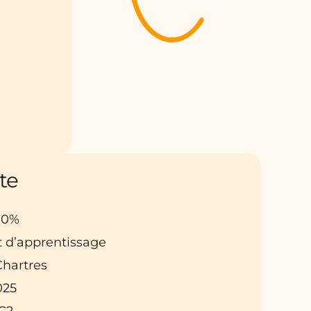
te
100%
t d’apprentissage
 Chartres
025
C2