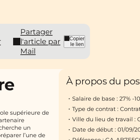
Partager
Copier
r
l'article par
le lien
Mail
re
À propos du pos
Salaire de base : 27% -
Type de contrat : Contra
ole supérieure de
Ville du lieu de travail :
artenaire
echerche un
Date de début : 01/09/2
réparer l’une de
Référence : GA-AB7E5C