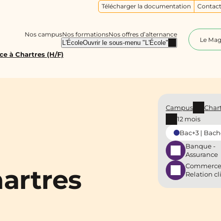
Télécharger la documentation
Contact
Nos campus
Nos formations
Nos offres d’alternance
Le Ma
L'École
Ouvrir le sous-menu "L'École"
e à Chartres (H/F)
Campus
Char
12 mois
Bac+3 | Bach
Banque -
Assurance
Commerce
artres
Relation cl