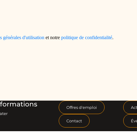
formations
Offres d'emploi
Act
ater
Contact
Év