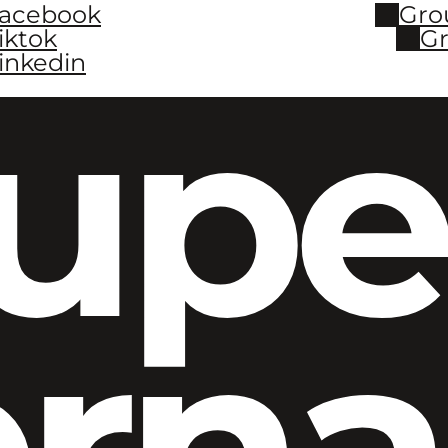
Facebook
Gro
iktok
Gr
inkedin
upe
ern