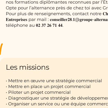
nos formations diplômantes reconnues par l’Ét
Opte pour l’alternance près de chez toi avec G
Pour plus de renseignements, contact notre 𝐂𝐡𝐚𝐫𝐠𝐞́𝐞 𝐝
𝐄𝐧𝐭𝐫𝐞𝐩𝐫𝐢𝐬𝐞𝐬 par mail : 𝐜𝐨𝐧𝐬𝐞𝐢𝐥𝐥𝐞𝐫𝟐𝟖.𝟏@𝐠𝐫𝐨𝐮𝐩𝐞-𝐚𝐥𝐭𝐞
téléphone au 𝟎𝟐 𝟑𝟕 𝟐𝟔 𝟕𝟏 𝟒𝟒.
Les missions
• Mettre en œuvre une stratégie commercial
• Mettre en place un projet commercial
• Piloter un projet commercial
• Diagnostiquer une stratégie de développeme
• Organiser un service ou une équipe commerc