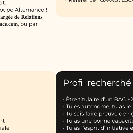
at.
roupe Alternance !
𝐞 𝐑𝐞𝐥𝐚𝐭𝐢𝐨𝐧𝐬
𝐧𝐚𝐧𝐜𝐞.𝐜𝐨𝐦, ou par
Profil recherché
• Être titulaire d’un BAC +
• Tu es autonome, tu as le
• Tu sais faire preuve de r
nt
• Tu as une bonne capacit
iale
• Tu as l’esprit d’initiativ