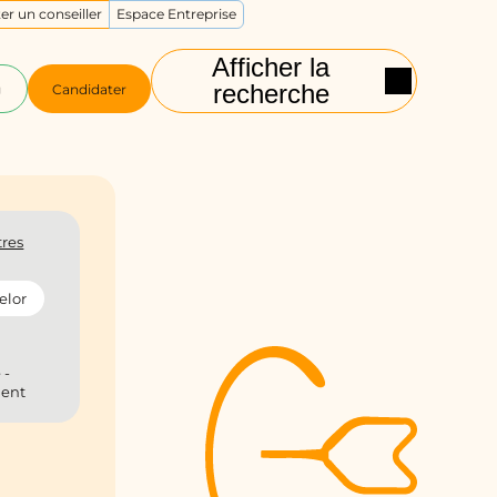
er un conseiller
Espace Entreprise
Afficher la
recherche
g
Candidater
tres
elor
 -
ient