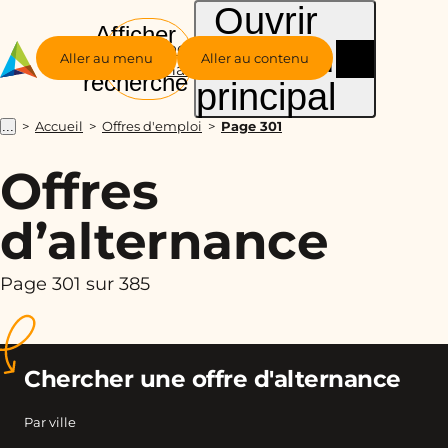
Ouvrir
Afficher
le menu
Groupe
la
Aller au menu
Aller au contenu
Alternance
recherche
principal
Accueil
Offres d'emploi
Page 301
...
Offres
d’alternance
Page 301 sur 385
Chercher une offre d'alternance
Par ville