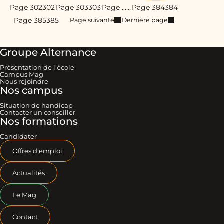
Page 302
302
Page 303
303
Page …
…
Page 384
384
Page 385
385
Page suivante
Dernière page
Groupe Alternance
Présentation de l’école
Campus Mag
Nous rejoindre
Nos campus
Situation de handicap
Contacter un conseiller
Nos formations
Candidater
Offres d'emploi
Actualités
Le Mag
Contact