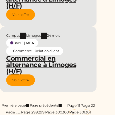
(H/F)
Voir l'offre
Campus
Limoges
24 mois
Bac+5 | MBA
Commerce - Relation client
Commercial en
alternance à Limoges
(H/F)
Voir l'offre
Page 1
1
Page 2
2
Première page
Page précédente
Page …
…
Page 299
299
Page 300
300
Page 301
301