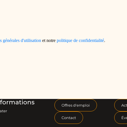
formations
Offres d'emploi
Act
ater
Contact
Év