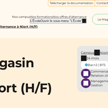
Télécharger la documentation
Contact
Nos campus
Nos formations
Nos offres d’alternance
Le Ma
L'École
Ouvrir le sous-menu "L'École"
lternance à Niort (H/F)
Campus
Niort
gasin
24 mois
Bac+2 | BTS
Commerce
Relation cl
Manageme
ort (H/F)
Gestion