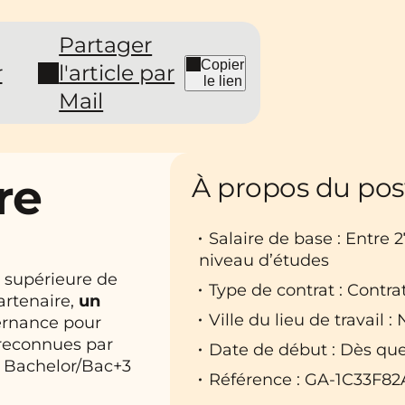
Partager
Copier
r
l'article par
le lien
Mail
re
À propos du pos
Salaire de base : Entre 
niveau d’études
e supérieure de
Type de contrat : Contra
artenaire,
un
Ville du lieu de travail : 
ernance pour
 reconnues par
Date de début : Dès que
2, Bachelor/Bac+3
Référence : GA-1C33F82