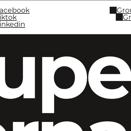
Facebook
Gro
iktok
Gr
inkedin
upe