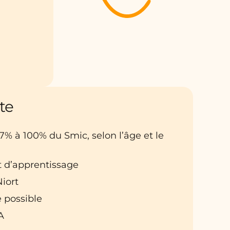
te
27% à 100% du Smic, selon l’âge et le
t d’apprentissage
Niort
 possible
A