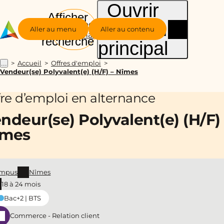
Ouvrir
Afficher
le menu
Groupe
la
Aller au menu
Aller au contenu
Alternance
recherche
principal
Accueil
Offres d'emploi
...
Vendeur(se) Polyvalent(e) (H/F) – Nîmes
fre d’emploi en alternance
ndeur(se) Polyvalent(e) (H/F) 
îmes
mpus
Nîmes
18 à 24 mois
Bac+2 | BTS
Commerce - Relation client