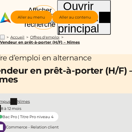
Ouvrir
Afficher
le menu
Groupe
la
Aller au menu
Aller au contenu
Alternance
recherche
principal
Accueil
Offres d'emploi
...
Vendeur en prêt-à-porter (H/F) – Nîmes
fre d’emploi en alternance
ndeur en prêt-à-porter (H/F) 
îmes
mpus
Nîmes
8 à 12 mois
Bac Pro | Titre Pro niveau 4
Commerce - Relation client