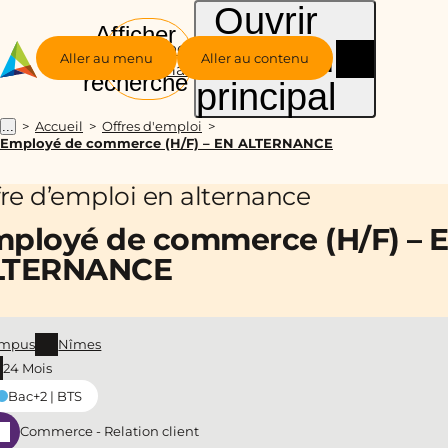
Ouvrir
Afficher
le menu
Groupe
la
Aller au menu
Aller au contenu
Alternance
recherche
principal
Accueil
Offres d'emploi
...
Employé de commerce (H/F) – EN ALTERNANCE
fre d’emploi en alternance
ployé de commerce (H/F) – 
LTERNANCE
mpus
Nîmes
24 Mois
Bac+2 | BTS
Commerce - Relation client