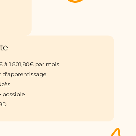
te
€ à 1 801,80€ par mois
t d'apprentissage
 Uzès
 possible
48D