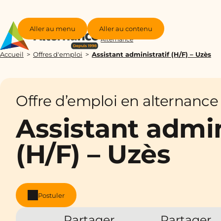
Aller au menu
Aller au contenu
Groupe
Alternance
Accueil
Offres d'emploi
Assistant administratif (H/F) – Uzès
Offre d’emploi en alternance
Assistant admin
(H/F) – Uzès
Postuler
Partager
Partager