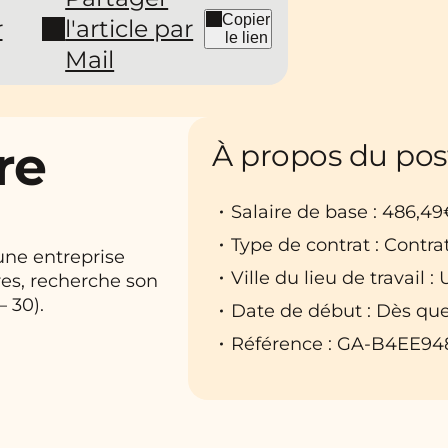
Copier
r
l'article par
le lien
Mail
re
À propos du pos
Salaire de base : 486,49
Type de contrat : Contra
 une entreprise
Ville du lieu de travail :
res, recherche son
 30).
Date de début : Dès que
Référence : GA-B4EE9