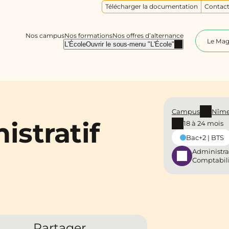
Télécharger la documentation
Contact
Nos campus
Nos formations
Nos offres d’alternance
Le Ma
L'École
Ouvrir le sous-menu "L'École"
Campus
Nîm
istratif
18 à 24 mois
Bac+2 | BTS
Administra
Comptabil
Partager