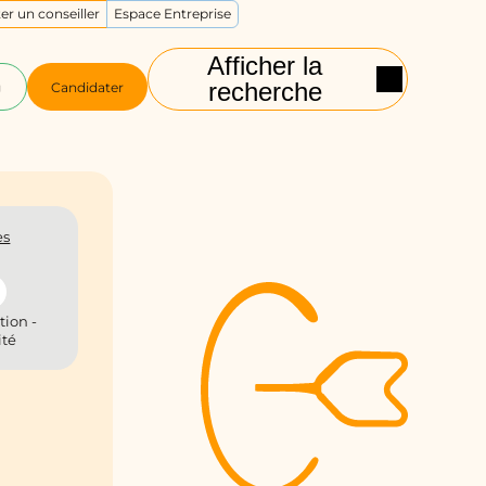
er un conseiller
Espace Entreprise
Afficher la
recherche
g
Candidater
es
tion -
ité