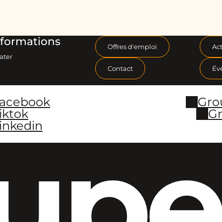
formations
Offres d'emploi
Act
ater
Contact
Év
Facebook
Gro
iktok
Gr
inkedin
upe