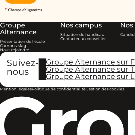
Groupe
Nos campus
Nos 
Alternance
Situation de handicap
Candid
Contacter un conseiller
Présentation de l’école
Campus Mag
Nous rejoindre
Suivez-
Groupe Alternance sur 
Groupe Alternance sur T
nous
Groupe Alternance sur L
Gro
Mention légales
Politique de confidentialité
Gestion des cookies