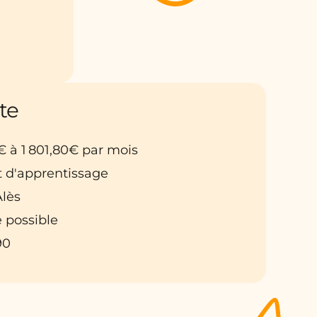
te
€ à 1 801,80€ par mois
t d'apprentissage
Alès
 possible
90