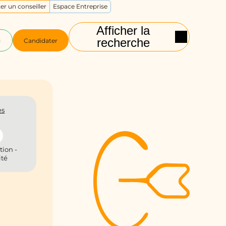
er un conseiller
Espace Entreprise
Afficher la
recherche
g
Candidater
es
tion -
ité