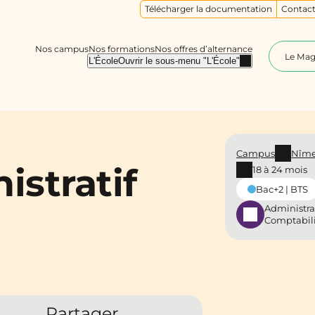
Télécharger la documentation
Contact
Nos campus
Nos formations
Nos offres d’alternance
Le Ma
L'École
Ouvrir le sous-menu "L'École"
Campus
Nîm
istratif
18 à 24 mois
Bac+2 | BTS
Administra
Comptabil
Partager