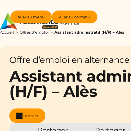
Aller au menu
Aller au contenu
Groupe
Alternance
Accueil
Offres d'emploi
Assistant administratif (H/F) – Alès
Offre d’emploi en alternance
Assistant admin
(H/F) – Alès
Postuler
Partager
Partager