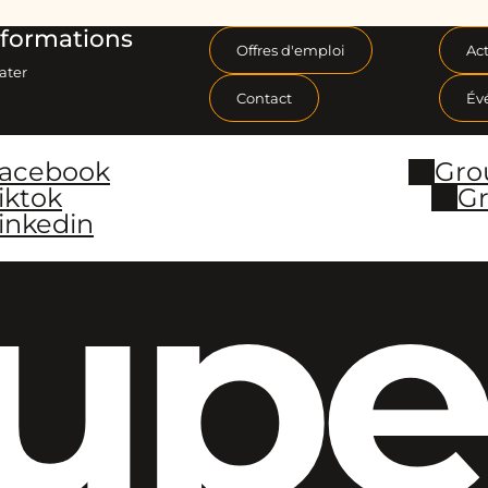
formations
Offres d'emploi
Act
ater
Contact
Év
Facebook
Gro
iktok
Gr
inkedin
upe