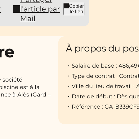
Copier
r
l'article par
le lien
Mail
re
À propos du pos
Salaire de base : 486,49
Type de contrat : Contra
e société
Ville du lieu de travail : 
iscine est à la
ance à Alès (Gard –
Date de début : Dès que
Référence : GA-B339CF