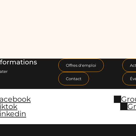
formations
Offres d'emploi
Act
ater
Contact
Év
Facebook
Gro
iktok
Gr
inkedin