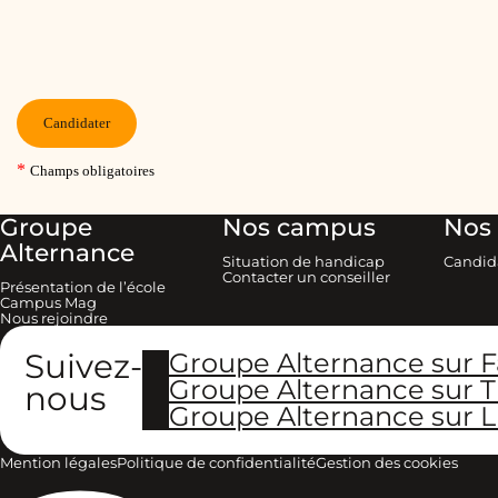
Groupe
Nos campus
Nos 
Alternance
Situation de handicap
Candid
Contacter un conseiller
Présentation de l’école
Campus Mag
Nous rejoindre
Suivez-
Groupe Alternance sur 
Groupe Alternance sur T
nous
Groupe Alternance sur L
Mention légales
Politique de confidentialité
Gestion des cookies