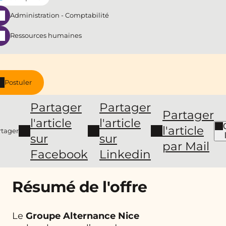
Administration - Comptabilité
Ressources humaines
Postuler
Partager
Partager
Partager
l'article
l'article
l'article
rtager
sur
sur
par Mail
Facebook
Linkedin
Résumé de l'offre
Le
Groupe Alternance Nice