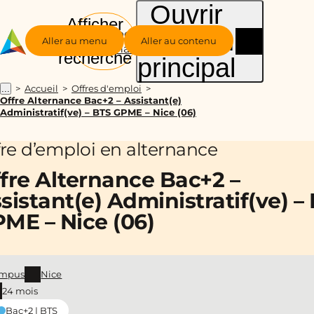
Ouvrir
Afficher
le menu
Groupe
la
Aller au menu
Aller au contenu
Alternance
recherche
principal
Accueil
Offres d'emploi
...
Offre Alternance Bac+2 – Assistant(e)
Administratif(ve) – BTS GPME – Nice (06)
fre d’emploi en alternance
fre Alternance Bac+2 –
sistant(e) Administratif(ve) –
ME – Nice (06)
mpus
Nice
24 mois
Bac+2 | BTS