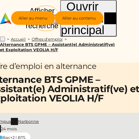
Ouvrir
Afficher
le menu
Groupe
la
Aller au menu
Aller au contenu
Alternance
recherche
principal
Accueil
Offres d'emploi
...
Alternance BTS GPME – Assistant(e) Administratif(ve)
et Exploitation VEOLIA H/F
fre d’emploi en alternance
ternance BTS GPME –
sistant(e) Administratif(ve) e
ploitation VEOLIA H/F
mpus
Narbonne
24 mois
Bac+2 | BTS