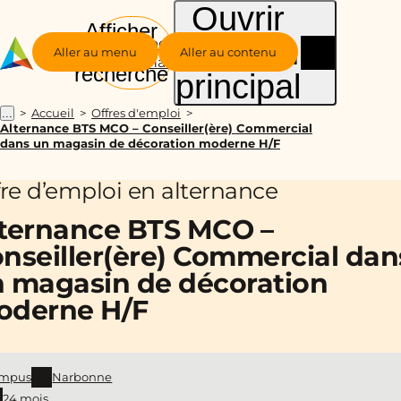
Ouvrir
Afficher
le menu
Groupe
la
Aller au menu
Aller au contenu
Alternance
recherche
principal
Accueil
Offres d'emploi
...
Alternance BTS MCO – Conseiller(ère) Commercial
dans un magasin de décoration moderne H/F
fre d’emploi en alternance
ternance BTS MCO –
nseiller(ère) Commercial dan
 magasin de décoration
oderne H/F
mpus
Narbonne
24 mois