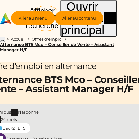
Ouvrir
Afficher
le menu
Groupe
la
Aller au menu
Aller au contenu
Alternance
recherche
principal
Accueil
Offres d'emploi
...
Alternance BTS Mco – Conseiller de Vente – Assistant
Manager H/F
fre d’emploi en alternance
ternance BTS Mco – Conseille
nte – Assistant Manager H/F
mpus
Narbonne
24 mois
Bac+2 | BTS