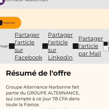
Commerce - Relation client
Postuler
Partager
Partager
Partager
l'article
l'article
l'article
rtager
sur
sur
par Mail
Facebook
Linkedin
Résumé de l'offre
Groupe Alternance Narbonne fait
partie du GROUPE ALTERNANCE,
qui compte à ce jour 78 CFA dans
toute la France.