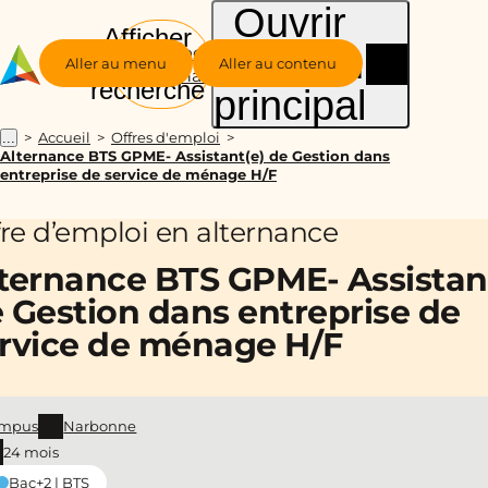
Ouvrir
Afficher
le menu
Groupe
la
Aller au menu
Aller au contenu
Alternance
recherche
principal
Accueil
Offres d'emploi
...
Alternance BTS GPME- Assistant(e) de Gestion dans
entreprise de service de ménage H/F
fre d’emploi en alternance
ternance BTS GPME- Assistan
 Gestion dans entreprise de
rvice de ménage H/F
mpus
Narbonne
24 mois
Bac+2 | BTS