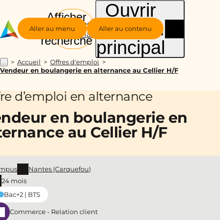
Ouvrir
Afficher
le menu
Groupe
la
Aller au menu
Aller au contenu
Alternance
recherche
principal
Accueil
Offres d'emploi
...
Vendeur en boulangerie en alternance au Cellier H/F
fre d’emploi en alternance
ndeur en boulangerie en
ternance au Cellier H/F
mpus
Nantes (Carquefou)
24 mois
Bac+2 | BTS
Commerce - Relation client