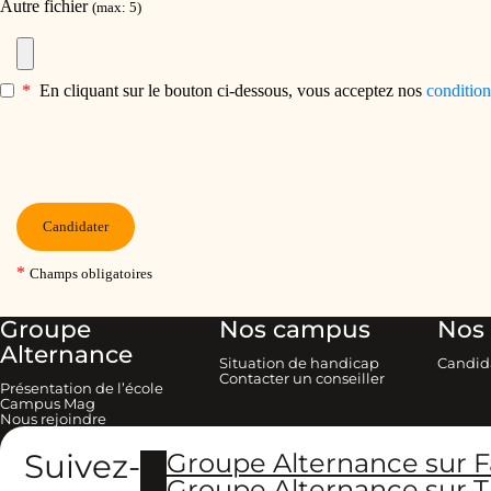
Groupe
Nos campus
Nos 
Alternance
Situation de handicap
Candid
Contacter un conseiller
Présentation de l’école
Campus Mag
Nous rejoindre
Suivez-
Groupe Alternance sur 
Groupe Alternance sur T