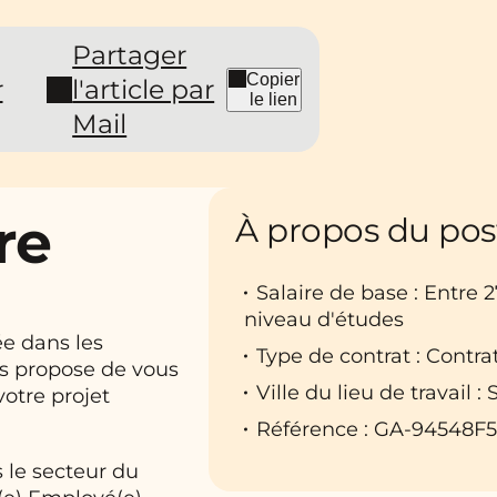
Partager
Copier
r
l'article par
le lien
Mail
re
À propos du pos
Salaire de base : Entre 
niveau d'études
ée dans les
Type de contrat : Contr
us propose de vous
Ville du lieu de travail 
otre projet
Référence : GA-94548F
 le secteur du