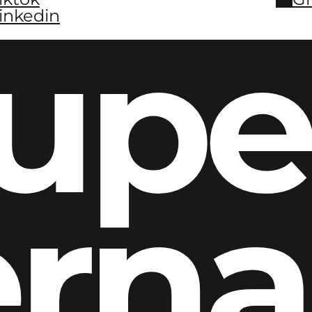
inkedin
upe
ern