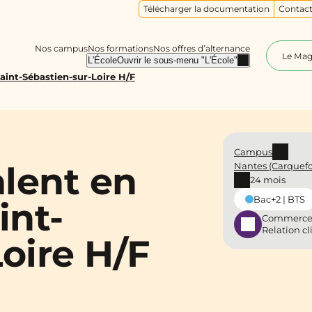
Télécharger la documentation
Contact
Nos campus
Nos formations
Nos offres d’alternance
Le Ma
L'École
Ouvrir le sous-menu "L'École"
aint-Sébastien-sur-Loire H/F
Campus
lent en
Nantes (Carquef
24 mois
Bac+2 | BTS
int-
Commerce
Relation cl
oire H/F