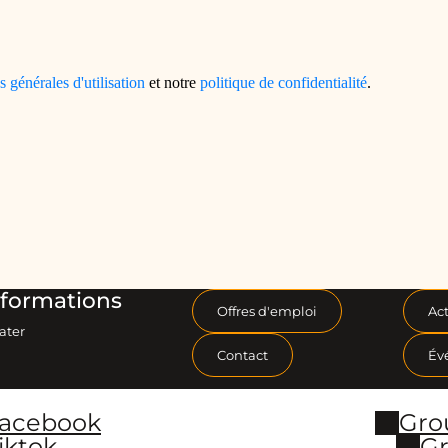
formations
Offres d'emploi
Act
ater
Contact
Év
Facebook
Gro
iktok
Gr