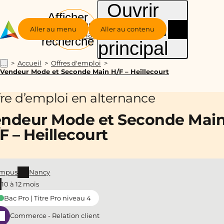
Ouvrir
Afficher
le menu
Groupe
la
Aller au menu
Aller au contenu
Alternance
recherche
principal
Accueil
Offres d'emploi
...
Vendeur Mode et Seconde Main H/F – Heillecourt
fre d’emploi en alternance
ndeur Mode et Seconde Mai
F – Heillecourt
mpus
Nancy
10 à 12 mois
Bac Pro | Titre Pro niveau 4
Commerce - Relation client