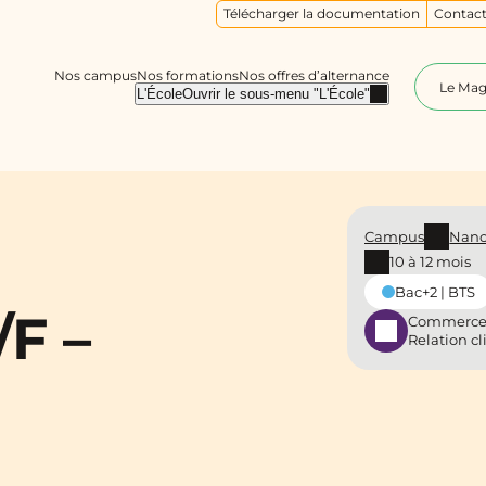
Télécharger la documentation
Contact
Nos campus
Nos formations
Nos offres d’alternance
Le Ma
L'École
Ouvrir le sous-menu "L'École"
Campus
Nanc
10 à 12 mois
Bac+2 | BTS
/F –
Commerce
Relation cl