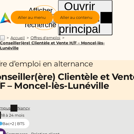
Ouvrir
Afficher
le menu
Groupe
la
Aller au menu
Aller au contenu
Alternance
recherche
principal
Accueil
Offres d'emploi
...
Conseiller(ère) Clientèle et Vente H/F – Moncel-lès-
Lunéville
fre d’emploi en alternance
nseiller(ère) Clientèle et Vent
F – Moncel-lès-Lunéville
mpus
Nancy
18 à 24 mois
Bac+2 | BTS