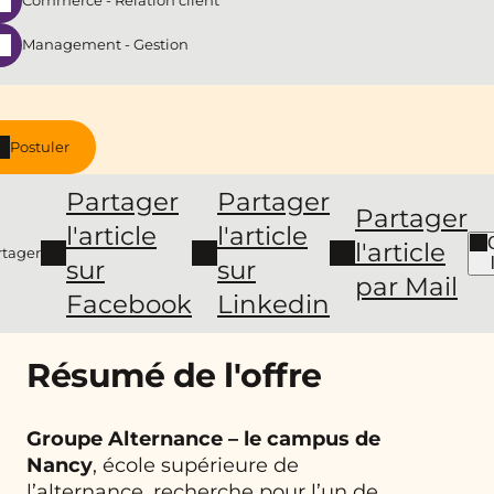
Commerce - Relation client
Management - Gestion
Postuler
Partager
Partager
Partager
l'article
l'article
l'article
rtager
sur
sur
par Mail
Facebook
Linkedin
Résumé de l'offre
Groupe Alternance – le campus de
Nancy
, école supérieure de
l’alternance, recherche pour l’un de