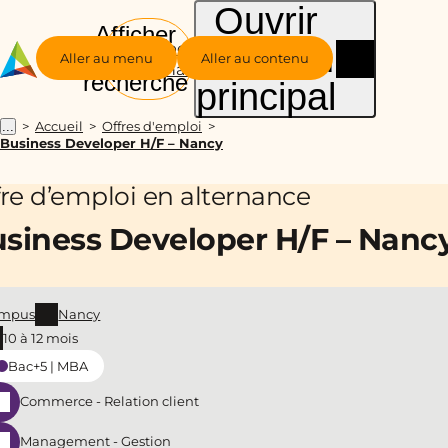
Ouvrir
Afficher
le menu
Groupe
la
Aller au menu
Aller au contenu
Alternance
recherche
principal
Accueil
Offres d'emploi
...
Business Developer H/F – Nancy
fre d’emploi en alternance
siness Developer H/F – Nanc
mpus
Nancy
10 à 12 mois
Bac+5 | MBA
Commerce - Relation client
Management - Gestion