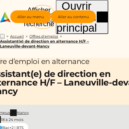
Ouvrir
Afficher
le menu
Groupe
la
Aller au menu
Aller au contenu
Alternance
recherche
principal
Accueil
Offres d'emploi
...
Assistant(e) de direction en alternance H/F –
Laneuville-devant-Nancy
fre d’emploi en alternance
sistant(e) de direction en
ternance H/F – Laneuville-dev
ancy
mpus
Nancy
18 à 24 mois
Bac+2 | BTS