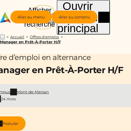
Ouvrir
Afficher
le menu
Groupe
la
Aller au menu
Aller au contenu
Alternance
recherche
principal
Accueil
Offres d'emploi
...
Manager en Prêt-À-Porter H/F
fre d’emploi en alternance
nager en Prêt-À-Porter H/F
mpus
Mont-de-Marsan
24 mois
Postuler