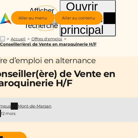
Ouvrir
Afficher
le menu
Groupe
la
Aller au menu
Aller au contenu
Alternance
recherche
principal
Accueil
Offres d'emploi
...
Conseiller(ère) de Vente en maroquinerie H/F
fre d’emploi en alternance
nseiller(ère) de Vente en
roquinerie H/F
mpus
Mont-de-Marsan
12 mois