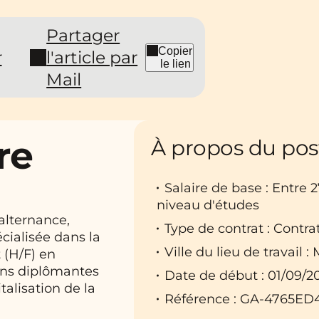
Partager
Copier
r
l'article par
le lien
Mail
re
À propos du pos
Salaire de base : Entre 
niveau d'études
alternance,
Type de contrat : Contra
cialisée dans la
Ville du lieu de travail 
(H/F) en
ons diplômantes
Date de début : 01/09/2
talisation de la
Référence : GA-4765ED