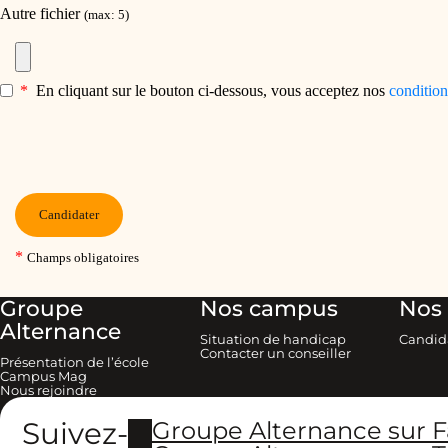
Groupe
Nos campus
Nos 
Alternance
Situation de handicap
Candid
Contacter un conseiller
Présentation de l’école
Campus Mag
Nous rejoindre
Suivez-
Groupe Alternance sur 