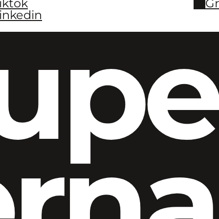
iktok
Gr
inkedin
upe
ern