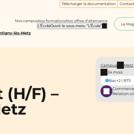
Télécharger la documentation
Contact
Nos campus
Nos formations
Nos offres d’alternance
Le Ma
L'École
Ouvrir le sous-menu "L'École"
tigny-lès-Metz
Campus
Metz
24 mois
Bac+2 | BTS
(H/F) –
Commerce
Relation cl
etz