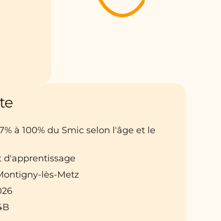
te
27% à 100% du Smic selon l'âge et le
t d'apprentissage
: Montigny-lès-Metz
026
4B