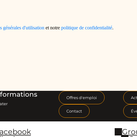
formations
Offres d'emploi
Act
ater
Contact
Év
Facebook
Gro