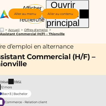
Ouvrir
Afficher
le menu
Groupe
la
Aller au menu
Aller au contenu
Alternance
recherche
principal
Accueil
Offres d'emploi
...
Assistant Commercial (H/F) – Thionville
fre d’emploi en alternance
sistant Commercial (H/F) –
ionville
mpus
Metz
12 mois
Bac+3 | Bachelor
Commerce - Relation client