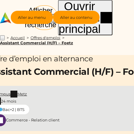
Ouvrir
Afficher
le menu
Groupe
la
Aller au menu
Aller au contenu
Alternance
recherche
principal
Accueil
Offres d'emploi
...
Assistant Commercial (H/F) – Foetz
fre d’emploi en alternance
sistant Commercial (H/F) – Fo
mpus
Metz
24 mois
Bac+2 | BTS
Commerce - Relation client