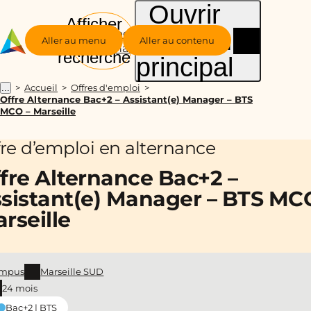
Ouvrir
Afficher
le menu
Groupe
la
Aller au menu
Aller au contenu
Alternance
recherche
principal
Accueil
Offres d'emploi
...
Offre Alternance Bac+2 – Assistant(e) Manager – BTS
MCO – Marseille
fre d’emploi en alternance
fre Alternance Bac+2 –
sistant(e) Manager – BTS MC
rseille
mpus
Marseille SUD
24 mois
Bac+2 | BTS