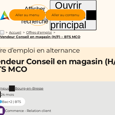
Ouvrir
Afficher
le menu
Groupe
la
Aller au menu
Aller au contenu
Alternance
recherche
principal
Accueil
Offres d'emploi
...
Vendeur Conseil en magasin (H/F) – BTS MCO
fre d’emploi en alternance
ndeur Conseil en magasin (H/
TS MCO
mpus
Bourg-en-Bresse
24 mois
Bac+2 | BTS
Commerce - Relation client