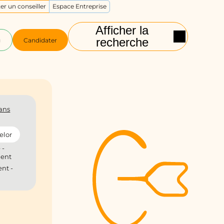
er un conseiller
Espace Entreprise
Afficher la
recherche
g
Candidater
ans
elor
 -
ient
nt -