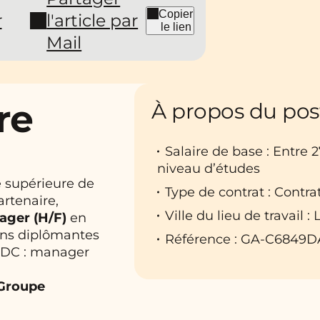
Copier
r
l'article par
le lien
Mail
re
À propos du pos
Salaire de base : Entre 
niveau d’études
e supérieure de
Type de contrat : Contra
artenaire,
Ville du lieu de travail 
ager (
H/F)
en
ons diplômantes
Référence : GA-C6849D
RDC : manager
 Groupe