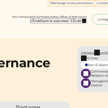
Télécharger la documentation
Contact
Nos campus
Nos formations
Nos offres d’alternance
Le Ma
L'École
Ouvrir le sous-menu "L'École"
Campus
Le M
ternance
12 mois
Bac+3 | Bach
Commerce
Relation cl
Manageme
Gestion
Partager