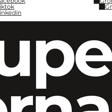
Facebook
Gro
iktok
Gr
inkedin
upe
ern