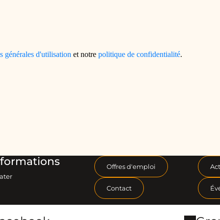
formations
Offres d'emploi
Act
ater
Contact
Év