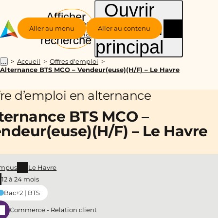
Ouvrir
Afficher
le menu
Groupe
la
Aller au menu
Aller au contenu
Alternance
recherche
principal
Accueil
Offres d'emploi
...
Alternance BTS MCO – Vendeur(euse)(H/F) – Le Havre
fre d’emploi en alternance
ternance BTS MCO –
ndeur(euse)(H/F) – Le Havre
mpus
Le Havre
12 à 24 mois
Bac+2 | BTS
Commerce - Relation client