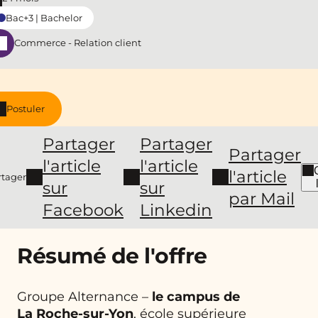
Bac+3 | Bachelor
Commerce - Relation client
Postuler
Partager
Partager
Partager
l'article
l'article
l'article
rtager
sur
sur
par Mail
Facebook
Linkedin
Résumé de l'offre
Groupe Alternance –
le campus de
La Roche-sur-Yon
, école supérieure