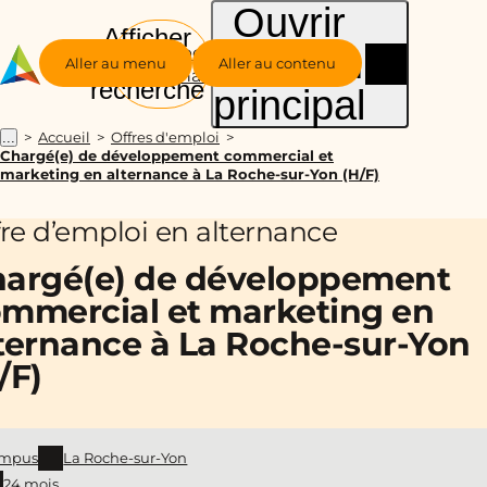
Ouvrir
Afficher
le menu
Groupe
la
Aller au menu
Aller au contenu
Alternance
recherche
principal
Accueil
Offres d'emploi
...
Chargé(e) de développement commercial et
marketing en alternance à La Roche-sur-Yon (H/F)
fre d’emploi en alternance
argé(e) de développement
mmercial et marketing en
ternance à La Roche-sur-Yon
/F)
mpus
La Roche-sur-Yon
24 mois