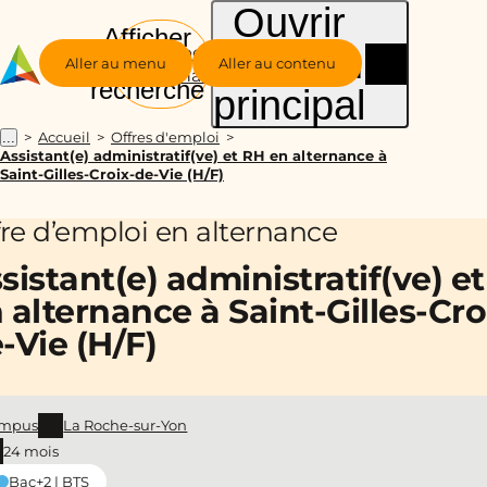
Ouvrir
Afficher
le menu
Groupe
la
Aller au menu
Aller au contenu
Alternance
recherche
principal
Accueil
Offres d'emploi
...
Assistant(e) administratif(ve) et RH en alternance à
Saint-Gilles-Croix-de-Vie (H/F)
fre d’emploi en alternance
sistant(e) administratif(ve) e
 alternance à Saint-Gilles-Cro
-Vie (H/F)
mpus
La Roche-sur-Yon
24 mois
Bac+2 | BTS