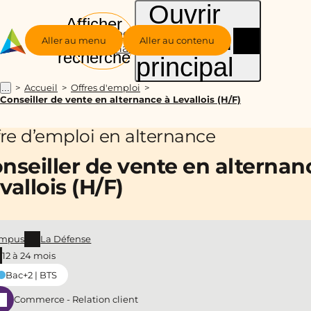
Ouvrir
Afficher
le menu
Groupe
la
Aller au menu
Aller au contenu
Alternance
recherche
principal
Accueil
Offres d'emploi
...
Conseiller de vente en alternance à Levallois (H/F)
fre d’emploi en alternance
nseiller de vente en alternan
vallois (H/F)
mpus
La Défense
12 à 24 mois
Bac+2 | BTS
Commerce - Relation client