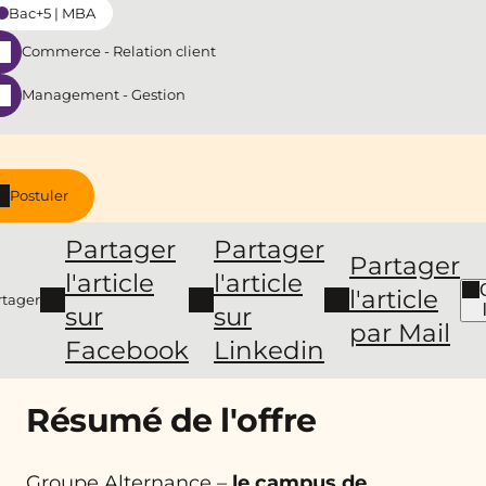
Bac+5 | MBA
Commerce - Relation client
Management - Gestion
Postuler
Partager
Partager
Partager
l'article
l'article
l'article
rtager
sur
sur
par Mail
Facebook
Linkedin
Résumé de l'offre
Groupe Alternance –
le campus de