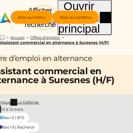
Ouvrir
Afficher
le menu
Groupe
la
Aller au menu
Aller au contenu
Alternance
recherche
principal
Accueil
Offres d'emploi
...
Assistant commercial en alternance à Suresnes (H/F)
fre d’emploi en alternance
sistant commercial en
ternance à Suresnes (H/F)
mpus
La Défense
10 à 12 mois
Bac+2 | BTS
Bac+3 | Bachelor