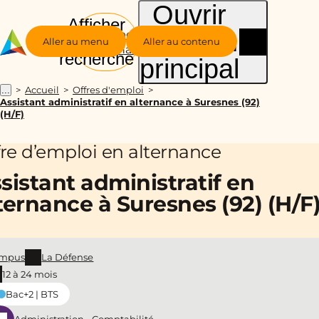
Ouvrir
Afficher
le menu
Groupe
la
Aller au menu
Aller au contenu
Alternance
recherche
principal
Accueil
Offres d'emploi
...
Assistant administratif en alternance à Suresnes (92)
(H/F)
fre d’emploi en alternance
sistant administratif en
ternance à Suresnes (92) (H/F
mpus
La Défense
12 à 24 mois
Bac+2 | BTS