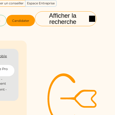
er un conseiller
Espace Entreprise
Afficher la
recherche
g
Candidater
oble
e Pro
 -
ient
nt -