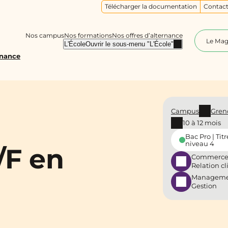
Télécharger la documentation
Contact
Nos campus
Nos formations
Nos offres d’alternance
Le Ma
L'École
Ouvrir le sous-menu "L'École"
rnance
Campus
Gren
10 à 12 mois
Bac Pro | Titr
niveau 4
/F en
Commerce
Relation cl
Manageme
Gestion