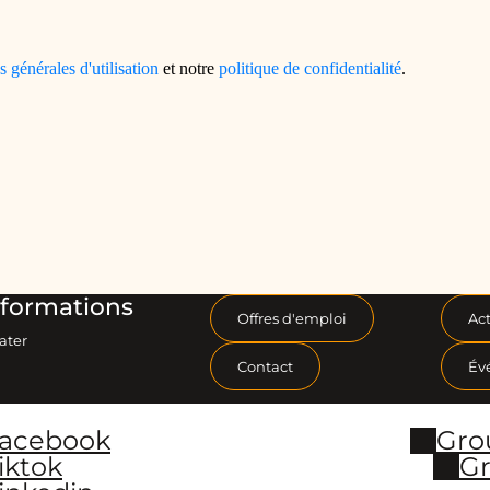
formations
Offres d'emploi
Act
ater
Contact
Év
Facebook
Gro
iktok
Gr