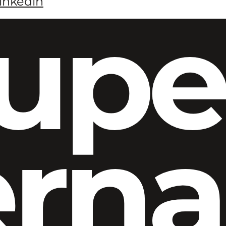
inkedin
upe
ern