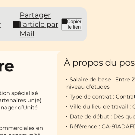
Partager
Copier
r
l'article par
le lien
Mail
re
À propos du pos
Salaire de base : Entre 
niveau d’études
tion spécialisé
Type de contrat : Contra
artenaires un(e)
Ville du lieu de travail :
anager d’Unité
Date de début : Dès que
Référence : GA-91ADAF
commerciales en