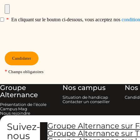
Groupe
Nos campus
Nos 
Alternance
Situation de handicap
Candid
Contacter un conseiller
Présentation de l’école
Campus Mag
Nous rejoindre
Suivez-
Groupe Alternance sur 
Groupe Alternance sur T
nous