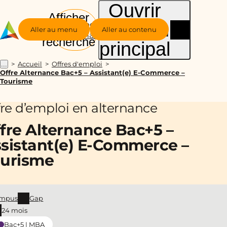
Ouvrir
Afficher
le menu
Groupe
la
Aller au menu
Aller au contenu
Alternance
recherche
principal
Accueil
Offres d'emploi
...
Offre Alternance Bac+5 – Assistant(e) E-Commerce –
Tourisme
fre d’emploi en alternance
fre Alternance Bac+5 –
sistant(e) E-Commerce –
urisme
mpus
Gap
24 mois
Bac+5 | MBA