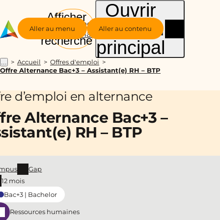
Ouvrir
Afficher
le menu
Groupe
la
Aller au menu
Aller au contenu
Alternance
recherche
principal
Accueil
Offres d'emploi
...
Offre Alternance Bac+3 – Assistant(e) RH – BTP
fre d’emploi en alternance
fre Alternance Bac+3 –
sistant(e) RH – BTP
mpus
Gap
12 mois
Bac+3 | Bachelor
Ressources humaines