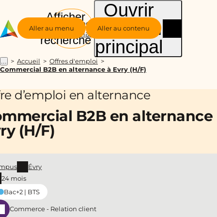
Ouvrir
Afficher
le menu
Groupe
la
Aller au menu
Aller au contenu
Alternance
recherche
principal
Accueil
Offres d'emploi
...
Commercial B2B en alternance à Evry (H/F)
fre d’emploi en alternance
mmercial B2B en alternance
ry (H/F)
mpus
Évry
24 mois
Bac+2 | BTS
Commerce - Relation client