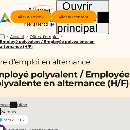
Ouvrir
Afficher
le menu
Groupe
la
Aller au menu
Aller au contenu
Alternance
recherche
principal
Accueil
Offres d'emploi
...
Employé polyvalent / Employée polyvalente en
alternance (H/F)
fre d’emploi en alternance
ployé polyvalent / Employée
lyvalente en alternance (H/F)
mpus
Dijon
24 mois
Bac+2 | BTS