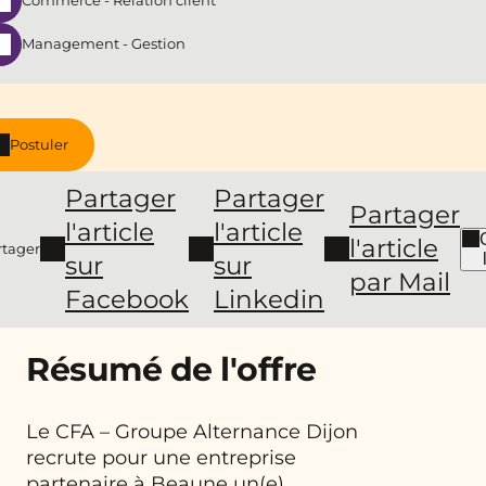
Commerce - Relation client
Management - Gestion
Postuler
Partager
Partager
Partager
l'article
l'article
l'article
rtager
sur
sur
par Mail
Facebook
Linkedin
Résumé de l'offre
Le CFA
–
Groupe Alternance Dijon
recrute pour une entreprise
partenaire à
Beaune
un(e)