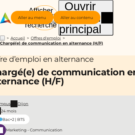
Ouvrir
Afficher
le menu
Groupe
la
Aller au menu
Aller au contenu
Alternance
recherche
principal
Accueil
Offres d'emploi
...
Chargé(e) de communication en alternance (H/F)
fre d’emploi en alternance
argé(e) de communication e
ternance (H/F)
mpus
Dijon
24 mois
Bac+2 | BTS
Marketing - Communication