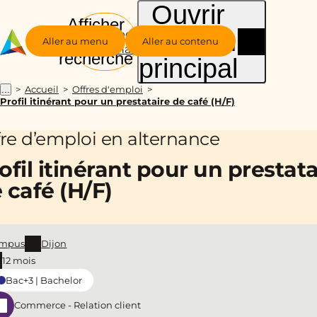
Ouvrir
Afficher
le menu
Groupe
la
Aller au menu
Aller au contenu
Alternance
recherche
principal
Accueil
Offres d'emploi
...
Profil itinérant pour un prestataire de café (H/F)
fre d’emploi en alternance
ofil itinérant pour un prestata
 café (H/F)
mpus
Dijon
12 mois
Bac+3 | Bachelor
Commerce - Relation client