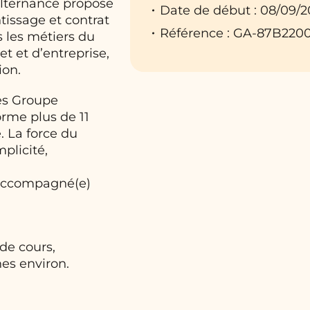
Alternance propose
Date de début : 08/09/
tissage et contrat
Référence : GA-87B220
 les métiers du
t et d’entreprise,
ion.
les Groupe
orme plus de 11
. La force du
plicité,
 accompagné(e)
 de cours,
nes environ.