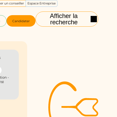
er un conseiller
Espace Entreprise
Afficher la
recherche
g
Candidater
n
tion -
ité