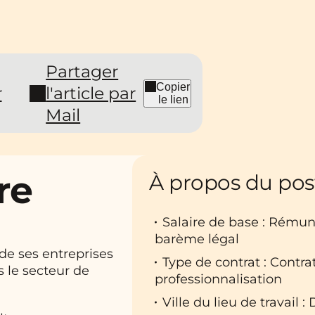
Partager
Copier
r
l'article par
le lien
Mail
re
À propos du pos
Salaire de base : Rému
barème légal
de ses entreprises
Type de contrat : Contr
s le secteur de
professionnalisation
Ville du lieu de travail : 