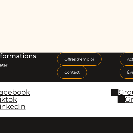
formations
Offres d'emploi
Act
ater
Contact
Év
Facebook
Gro
iktok
Gr
inkedin