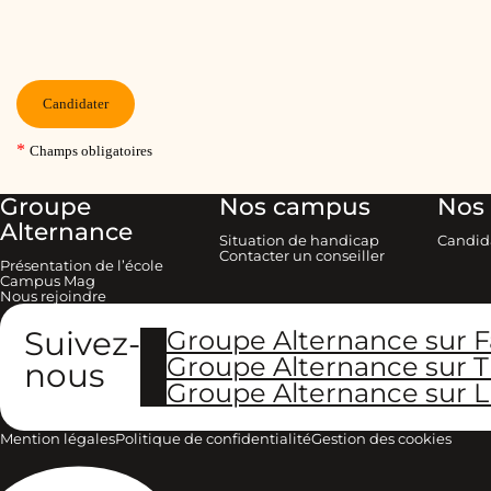
Groupe
Nos campus
Nos 
Alternance
Situation de handicap
Candid
Contacter un conseiller
Présentation de l’école
Campus Mag
Nous rejoindre
Suivez-
Groupe Alternance sur 
Groupe Alternance sur T
nous
Groupe Alternance sur L
Mention légales
Politique de confidentialité
Gestion des cookies