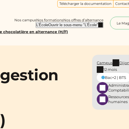
Télécharger la documentation
Contact
Nos campus
Nos formations
Nos offres d’alternance
Le Ma
L'École
Ouvrir le sous-menu "L'École"
ie chocolatière en alternance (H/F)
Campus
Dijo
 gestion
12 mois
Bac+2 | BTS
Administra
Comptabil
Ressources
n
humaines
)