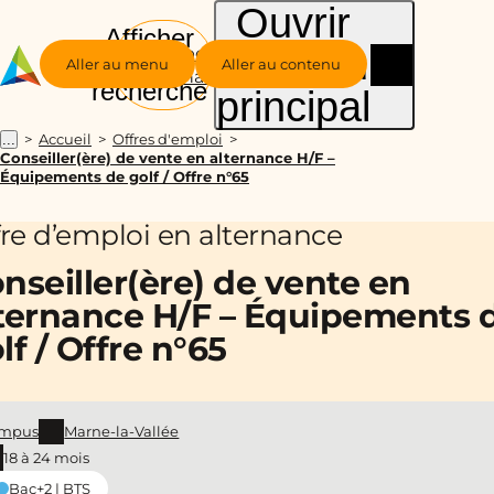
Ouvrir
Afficher
le menu
Groupe
la
Aller au menu
Aller au contenu
Alternance
recherche
principal
Accueil
Offres d'emploi
...
Conseiller(ère) de vente en alternance H/F –
Équipements de golf / Offre n°65
fre d’emploi en alternance
nseiller(ère) de vente en
ternance H/F – Équipements 
lf / Offre n°65
mpus
Marne-la-Vallée
18 à 24 mois
Bac+2 | BTS