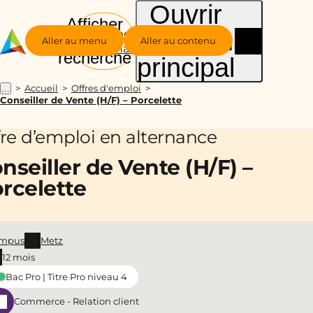
Ouvrir
Afficher
le menu
Groupe
la
Aller au menu
Aller au contenu
Alternance
recherche
principal
Accueil
Offres d'emploi
...
Conseiller de Vente (H/F) – Porcelette
fre d’emploi en alternance
nseiller de Vente (H/F) –
rcelette
mpus
Metz
12 mois
Bac Pro | Titre Pro niveau 4
Commerce - Relation client